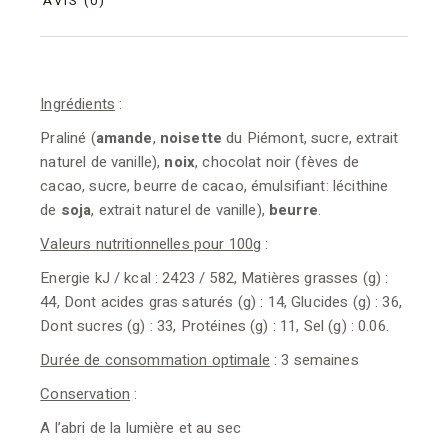
AVIS (0)
Ingrédients
:
Praliné (
amande
,
noisette
du Piémont, sucre, extrait
naturel de vanille),
noix
, chocolat noir (fèves de
cacao, sucre, beurre de cacao, émulsifiant: lécithine
de
soja
, extrait naturel de vanille),
beurre
.
Valeurs nutritionnelles pour 100g
:
Energie kJ / kcal : 2423 / 582, Matières grasses (g) :
44, Dont acides gras saturés (g) : 14, Glucides (g) : 36,
Dont sucres (g) : 33, Protéines (g) : 11, Sel (g) : 0.06.
Durée de consommation optimale
: 3 semaines
Conservation
:
A l’abri de la lumière et au sec