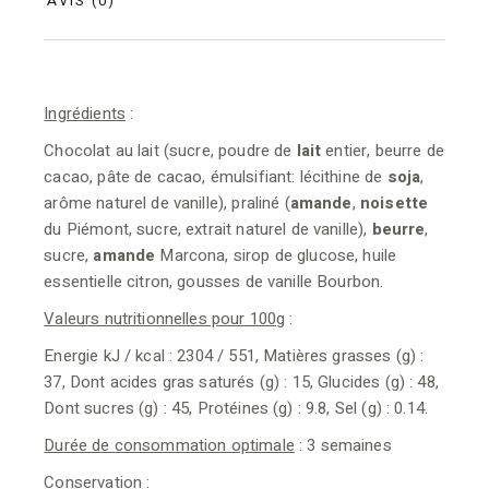
AVIS (0)
Ingrédients
:
Chocolat au lait (sucre, poudre de
lait
entier, beurre de
cacao, pâte de cacao, émulsifiant: lécithine de
soja
,
arôme naturel de vanille), praliné (
amande
,
noisette
du Piémont, sucre, extrait naturel de vanille),
beurre
,
sucre,
amande
Marcona, sirop de glucose, huile
essentielle citron, gousses de vanille Bourbon.
Valeurs nutritionnelles pour 100g
:
Energie kJ / kcal : 2304 / 551, Matières grasses (g) :
37, Dont acides gras saturés (g) : 15, Glucides (g) : 48,
Dont sucres (g) : 45, Protéines (g) : 9.8, Sel (g) : 0.14.
Durée de consommation optimale
: 3 semaines
Conservation
: