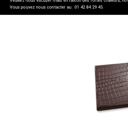
Veuillez nous excuser mais en raison des fortes chaleurs, not
Vous pouvez nous contacter au : 01 42 84 29 45.