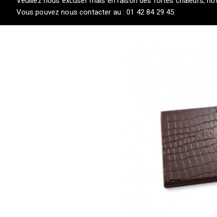
Veuillez nous excuser mais en raison des fortes chaleurs, not
Vous pouvez nous contacter au : 01 42 84 29 45.