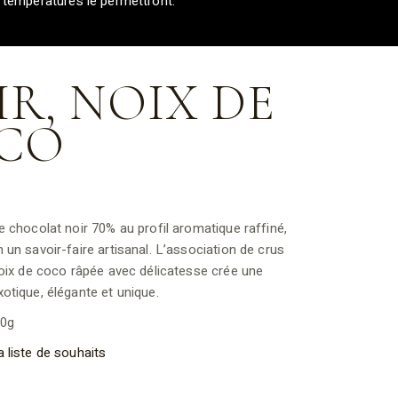
s températures le permettront.
R, NOIX DE
CO
e chocolat noir 70% au profil aromatique raffiné,
 un savoir-faire artisanal. L’association de crus
noix de coco râpée avec délicatesse crée une
otique, élégante et unique.
00g
a liste de souhaits