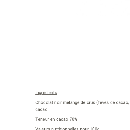
Ingrédients
:
Chocolat noir mélange de crus (fèves de cacao, s
cacao.
Teneur en c
acao 70%
Valeurs nutritionnelles pour 100g
: