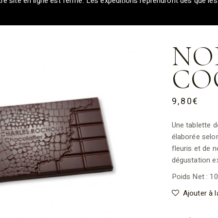
re site en ligne est fermé. Les expéditions reprendront dès que le
NOI
CO
9,80
€
Une tablette d
élaborée selon
fleuris et de 
dégustation ex
Poids Net : 1
Ajouter à l