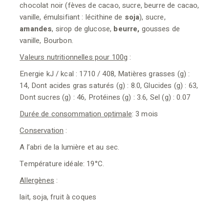
chocolat noir (fèves de cacao, sucre, beurre de cacao,
vanille, émulsifiant : lécithine de
soja
), sucre,
amandes
, sirop de glucose,
beurre,
gousses de
vanille, Bourbon.
Valeurs nutritionnelles pour 100g
:
Energie kJ / kcal : 1710 / 408, Matières grasses (g) :
14, Dont acides gras saturés (g) : 8.0, Glucides (g) : 63,
Dont sucres (g) : 46, Protéines (g) : 3.6, Sel (g) : 0.07
Durée de consommation optimale
: 3 mois
Conservation
:
A l’abri de la lumière et au sec.
Température idéale: 19°C.
Allergènes
:
lait, soja, fruit à coques