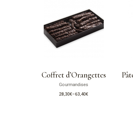
Coffret d’Orangettes
Pât
Gourmandises
28,30
€
–
63,40
€