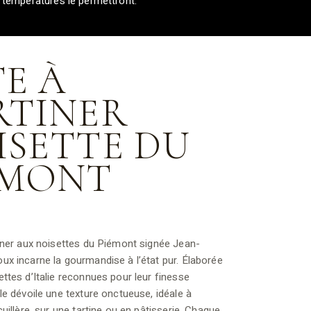
s températures le permettront.
TE À
RTINER
ISETTE DU
ÉMONT
tiner aux noisettes du Piémont signée Jean-
ux incarne la gourmandise à l’état pur. Élaborée
ttes d’Italie reconnues pour leur finesse
le dévoile une texture onctueuse, idéale à
cuillère, sur une tartine ou en pâtisserie. Chaque