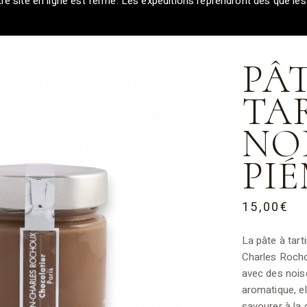
re site en ligne est fermé. Les expéditions reprendront dès que le
PÂ
TA
NO
PI
15,00
€
La pâte à tar
Charles Rocho
avec des noise
aromatique, el
savourer à la 