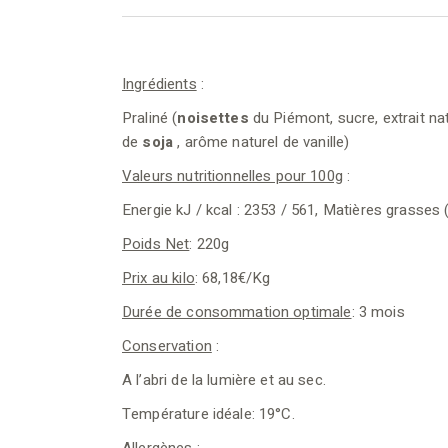
Ingrédients
:
Praliné (
noisettes
du Piémont, sucre, extrait nat
de
soja
, arôme naturel de vanille)
Valeurs nutritionnelles pour 100g
:
Energie kJ / kcal : 2353 / 561, Matières grasses (g)
Poids Net
: 220g
Prix au kilo
: 68,18€/Kg
Durée de consommation optimale
: 3 mois
Conservation
:
A l’abri de la lumière et au sec.
Température idéale: 19°C.
Allergènes
: