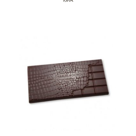
9,80
€